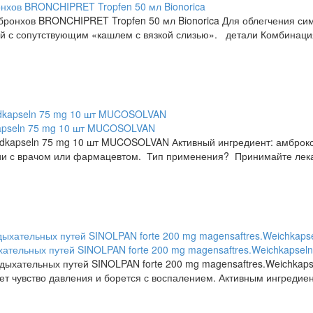
нхов BRONCHIPRET Tropfen 50 мл Bionorica
бронхов BRONCHIPRET Tropfen 50 мл Bionorica Для облегчения си
й с сопутствующим «кашлем с вязкой слизью». детали Комбинация 
apseln 75 mg 10 шт MUCOSOLVAN
dkapseln 75 mg 10 шт MUCOSOLVAN Активный ингредиент: амброк
ии с врачом или фармацевтом. Тип применения? Принимайте лекар
ательных путей SINOLPAN forte 200 mg magensaftres.Weichkapseln
дыхательных путей SINOLPAN forte 200 mg magensaftres.Weichkaps
ет чувство давления и борется с воспалением. Активным ингредие