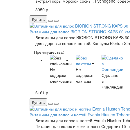
экстракт коры морской сосны . Pycnogenol соде
3959 р.
Купить
Витамины для волос BIORION STRONG KAPS 60 кап
Витамины для волос BIORION STRONG KAPS 60 
для здоровья волос и ногтей. Капсулы Biorion St
Преимущества:
Не
Не
содержит
содержит
Сделано
клейковины
лактозы
в
Финляндии
6161 р.
Купить
Витамины для волос и ногтей Evonia Hiusten Tehorav
Витамины для волос и ногтей Evonia Hiusten Te
Питание для волос и кожи головы Содержит 15 т