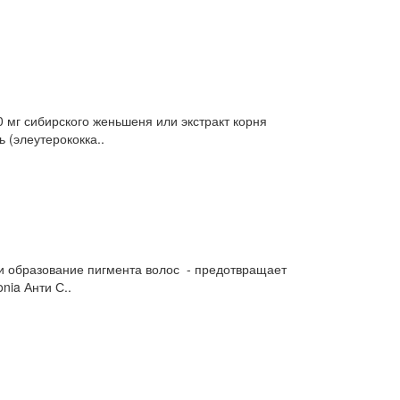
0 мг сибирского женьшеня или экстракт корня
 (элеутерококка..
ки образование пигмента волос - предотвращает
ia Анти С..