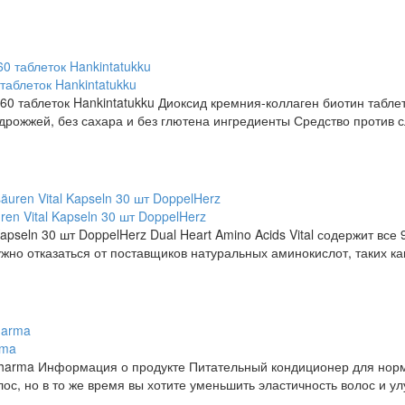
 таблеток Hankintatukku
a 60 таблеток Hankintatukku Диоксид кремния-коллаген биотин табл
 дрожжей, без сахара и без глютена ингредиенты Средство против с
 Vital Kapseln 30 шт DoppelHerz
seln 30 шт DoppelHerz Dual Heart Amino Acids Vital содержит все
жно отказаться от поставщиков натуральных аминокислот, таких ка
rma
harma Информация о продукте Питательный кондиционер для норма
лос, но в то же время вы хотите уменьшить эластичность волос и у