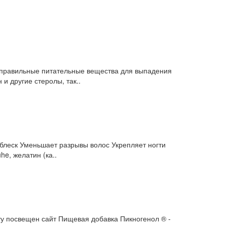
ит правильные питательные вещества для выпадения
и другие стеролы, так..
м блеск Уменьшает разрывы волос Укрепляет ногти
he, желатин (ка..
ту посвещен сайт Пищевая добавка Пикногенол ® -