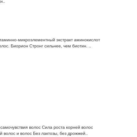
н..
таминно-микроэлементный экстракт аминокислот
олос. Биорион Стронг сильнее, чем биотин. ..
 самочувствия волос Сила роста корней волос
 волос и волос Без лактозы, без дрожжей..