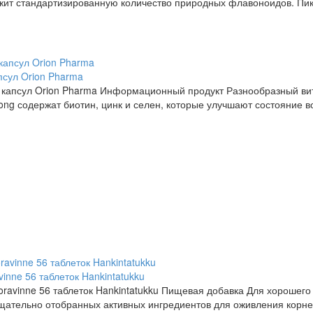
ржит стандартизированную количество природных флавоноидов. Пик
сул Orion Pharma
капсул Orion Pharma Информационный продукт Разнообразный ви
rong содержат биотин, цинк и селен, которые улучшают состояние в
inne 56 таблеток Hankintatukku
horavinne 56 таблеток Hankintatukku Пищевая добавка Для хорошего
щательно отобранных активных ингредиентов для оживления корней