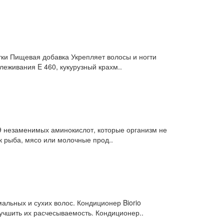
етки Пищевая добавка Укрепляет волосы и ногти
леживания E 460, кукурузный крахм..
 9 незаменимых аминокислот, которые организм не
к рыба, мясо или молочные прод..
льных и сухих волос. Кондиционер Biorio
лучшить их расчесываемость. Кондиционер..