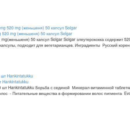
g 520 mg (женьшеня) 50 капсул Solgar
 mg(женьшеня) 50 капсул Solgar Solgar элеутерококка содержит 52
 капсулы, подходит для вегетарианцев. Инградиенты Русский корень
т Hankintatukku
60 шт Hankintatukku Борьба с сединой Минерал-витаминной таблет
олос - Питательные вещества в формировании волос пигмента Evon