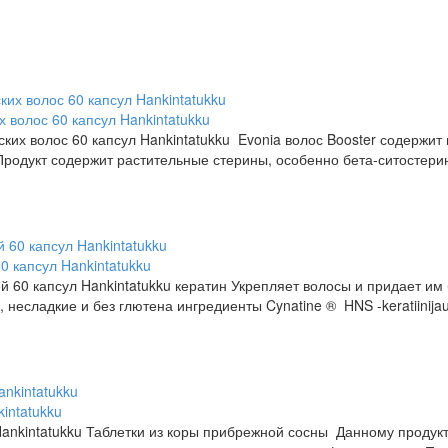
х волос 60 капсул Hankintatukku
нских волос 60 капсул Hankintatukku Evonia волос Booster содерж
Продукт содержит растительные стерины, особенно бета-ситостерин 
60 капсул Hankintatukku
тей 60 капсул Hankintatukku кератин Укрепляет волосы и придает и
 несладкие и без глютена ингредиенты Cynatine ® HNS -keratiinijau
intatukku
Hankintatukku Таблетки из коры прибрежной сосны Данному продук