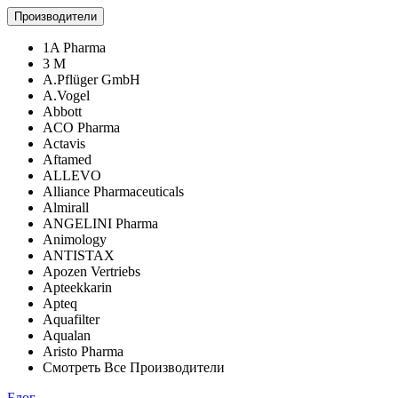
Производители
1A Pharma
3 M
A.Pflüger GmbH
A.Vogel
Abbott
ACO Pharma
Actavis
Aftamed
ALLEVO
Alliance Pharmaceuticals
Almirall
ANGELINI Pharma
Animology
ANTISTAX
Apozen Vertriebs
Apteekkarin
Apteq
Aquafilter
Aqualan
Aristo Pharma
Смотреть Все Производители
Блог