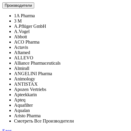
Производители
1A Pharma
3 M
A.Pflüger GmbH
A.Vogel
Abbott
ACO Pharma
Actavis
Aftamed
ALLEVO
Alliance Pharmaceuticals
Almirall
ANGELINI Pharma
Animology
ANTISTAX
Apozen Vertriebs
Apteekkarin
Apteq
Aquafilter
Aqualan
Aristo Pharma
Смотреть Все Производители
Блог